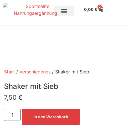
0
0,00
€
Diät & Abnehmen
Riegel & Snacks
Start
/
Verschiedenes
/ Shaker mit Sieb
Shaker mit Sieb
7,50
€
In den Warenkorb