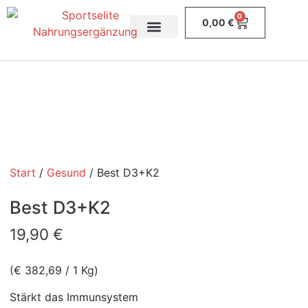
0
0,00
€
Diät & Abnehmen
Riegel & Snacks
Start
/
Gesund
/ Best D3+K2
Best D3+K2
19,90
€
(€ 382,69 / 1 Kg)
Stärkt das Immunsystem